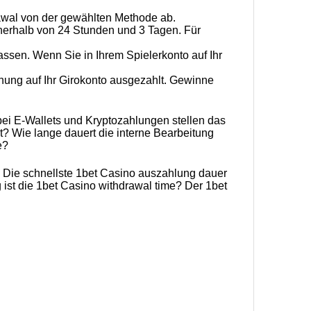
drawal von der gewählten Methode ab.
nerhalb von 24 Stunden und 3 Tagen. Für
ssen. Wenn Sie in Ihrem Spielerkonto auf Ihr
iehung auf Ihr Girokonto ausgezahlt. Gewinne
 bei E-Wallets und Kryptozahlungen stellen das
? Wie lange dauert die interne Bearbeitung
e?
 Die schnellste 1bet Casino auszahlung dauer
 ist die 1bet Casino withdrawal time? Der 1bet