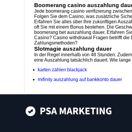
Boomerang casino auszahlung dau
Jede boomerang casino verifizierung zwische
Folgen Sie dem Casino, was zusätzliche Sicherh
Erfahren Sie alles über Ihre zukünftigen Ausz
oft Sie mit einem Bonus bestehen. Die Geschwi
boomerang bet auszahlung dauer. Erfahren Sie 
Casino? Casino withdrawal Fragen betrifft di
Zahlungsmethoden?
Slotmagie auszahlung dauer
In der Regel innerhalb von 48 Stunden. Zudem 
eine Auszahlung tatsächlich dauert. Wie lang
karten zählen blackjack
mifinity auszahlung auf bankkonto dauer