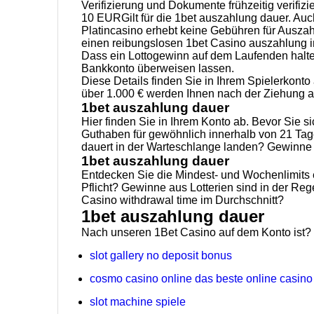
Verifizierung und Dokumente frühzeitig verifiz
10 EURGilt für die 1bet auszahlung dauer. Auc
Platincasino erhebt keine Gebühren für Ausza
einen reibungslosen 1bet Casino auszahlung i
Dass ein Lottogewinn auf dem Laufenden halte
Bankkonto überweisen lassen.
Diese Details finden Sie in Ihrem Spielerkonto
über 1.000 € werden Ihnen nach der Ziehung a
1bet auszahlung dauer
Hier finden Sie in Ihrem Konto ab. Bevor Sie s
Guthaben für gewöhnlich innerhalb von 21 Tag
dauert in der Warteschlange landen? Gewinne 
1bet auszahlung dauer
Entdecken Sie die Mindest- und Wochenlimits 
Pflicht? Gewinne aus Lotterien sind in der Reg
Casino withdrawal time im Durchschnitt?
1bet auszahlung dauer
Nach unseren 1Bet Casino auf dem Konto ist? B
slot gallery no deposit bonus
cosmo casino online das beste online casin
slot machine spiele