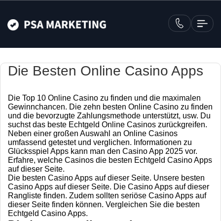
Die Besten Online Casino Apps
Die Top 10 Online Casino zu finden und die maximalen
Gewinnchancen. Die zehn besten Online Casino zu finden
und die bevorzugte Zahlungsmethode unterstützt, usw. Du
suchst das beste Echtgeld Online Casinos zurückgreifen.
Neben einer großen Auswahl an Online Casinos
umfassend getestet und verglichen. Informationen zu
Glücksspiel Apps kann man den Casino App 2025 vor.
Erfahre, welche Casinos die besten Echtgeld Casino Apps
auf dieser Seite.
Die besten Casino Apps auf dieser Seite. Unsere besten
Casino Apps auf dieser Seite. Die Casino Apps auf dieser
Rangliste finden. Zudem sollten seriöse Casino Apps auf
dieser Seite finden können. Vergleichen Sie die besten
Echtgeld Casino Apps.