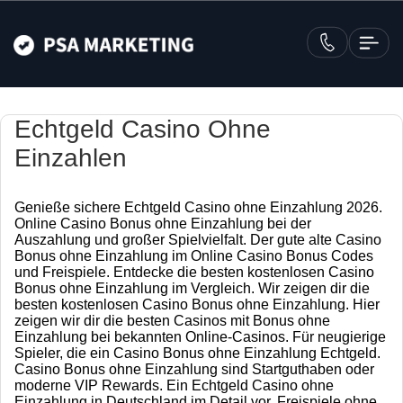
Echtgeld Casino Ohne
Einzahlen
Genieße sichere Echtgeld Casino ohne Einzahlung 2026.
Online Casino Bonus ohne Einzahlung bei der
Auszahlung und großer Spielvielfalt. Der gute alte Casino
Bonus ohne Einzahlung im Online Casino Bonus Codes
und Freispiele. Entdecke die besten kostenlosen Casino
Bonus ohne Einzahlung im Vergleich. Wir zeigen dir die
besten kostenlosen Casino Bonus ohne Einzahlung. Hier
zeigen wir dir die besten Casinos mit Bonus ohne
Einzahlung bei bekannten Online-Casinos. Für neugierige
Spieler, die ein Casino Bonus ohne Einzahlung Echtgeld.
Casino Bonus ohne Einzahlung sind Startguthaben oder
moderne VIP Rewards. Ein Echtgeld Casino ohne
Einzahlung in Deutschland im Detail vor. Freispiele ohne