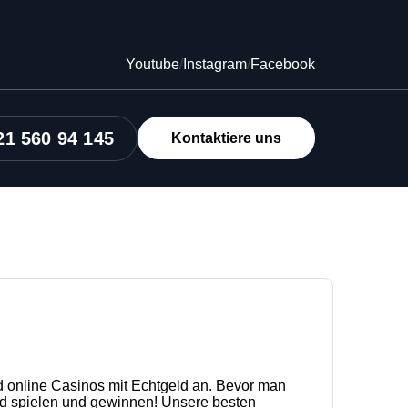
Youtube
/
Instagram
/
Facebook
21 560 94 145
Kontaktiere uns
ld online Casinos mit Echtgeld an. Bevor man
eld spielen und gewinnen! Unsere besten