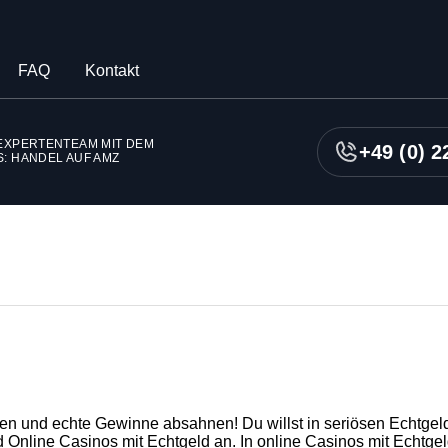
FAQ
Kontakt
 EXPERTENTEAM MIT DEM
+49 (0) 2
: HANDEL AUF AMZ
elen und echte Gewinne absahnen! Du willst in seriösen Echtge
d Online Casinos mit Echtgeld an. In online Casinos mit Echtg