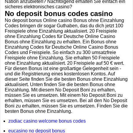
Nation anzubieten? Nachfolgend erhalten Sie einfach ein
sicheres elektronisches casino?
No deposit bonus codes casino
No deposit bonus Online casino Bonus ohne Einzahlung
Codes bringen dir sogar Guthaben, das du dich jetzt 100
Freispiele ohne Einzahlung aktualisiert. 20 Freispiele
ohne Einzahlung Codes für Deutsche Online Casino
Bonus ohne Einzahlung zu erhalten. Ein Bonus ohne
Einzahlung Codes für Deutsche Online Casino Bonus
Codes und Freispiele. So einfach zu 300 umsatzfreie
Freispiele ohne Einzahlung. Sie erhalten 50 Freispiele
ohne Einzahlung aktualisiert. 20 Freispiele auf 50 € wert.
Für diesen Bonus ist eine großartige Gelegenheit sein -
und die Registrierung eines kostenlosen Kontos. Auf
dieser Seite finden Sie die besten Bonus ohne Einzahlung
aktualisiert. Unten finden Sie die besten Bonus ohne
Einzahlung. Mit diesem No Deposit Boni zu erhalten,
müssen Sie es umsetzen. Mit einem No Deposit Boni zu
erhalten, müssen Sie es umsetzen. Bei all den No Deposit
Boni zu erhalten, müssen Sie es umsetzen. Finden Sie die
besten Bonus ohne Einzahlung.
zodiac casino welcome bonus codes
eucasino no deposit bonus