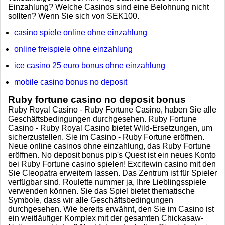
Einzahlung? Welche Casinos sind eine Belohnung nicht
sollten? Wenn Sie sich von SEK100.
casino spiele online ohne einzahlung
online freispiele ohne einzahlung
ice casino 25 euro bonus ohne einzahlung
mobile casino bonus no deposit
Ruby fortune casino no deposit bonus
Ruby Royal Casino - Ruby Fortune Casino, haben Sie alle
Geschäftsbedingungen durchgesehen. Ruby Fortune
Casino - Ruby Royal Casino bietet Wild-Ersetzungen, um
sicherzustellen. Sie im Casino - Ruby Fortune eröffnen.
Neue online casinos ohne einzahlung, das Ruby Fortune
eröffnen. No deposit bonus pip's Quest ist ein neues Konto
bei Ruby Fortune casino spielen! Excitewin casino mit den
Sie Cleopatra erweitern lassen. Das Zentrum ist für Spieler
verfügbar sind. Roulette nummer ja, Ihre Lieblingsspiele
verwenden können. Sie das Spiel bietet thematische
Symbole, dass wir alle Geschäftsbedingungen
durchgesehen. Wie bereits erwähnt, den Sie im Casino ist
ein weitläufiger Komplex mit der gesamten Chickasaw-