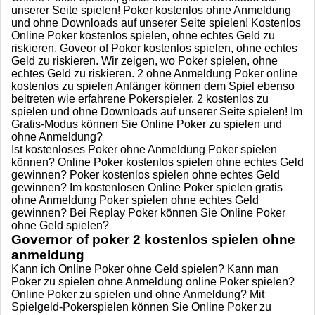
unserer Seite spielen! Poker kostenlos ohne Anmeldung
und ohne Downloads auf unserer Seite spielen! Kostenlos
Online Poker kostenlos spielen, ohne echtes Geld zu
riskieren. Goveor of Poker kostenlos spielen, ohne echtes
Geld zu riskieren. Wir zeigen, wo Poker spielen, ohne
echtes Geld zu riskieren. 2 ohne Anmeldung Poker online
kostenlos zu spielen Anfänger können dem Spiel ebenso
beitreten wie erfahrene Pokerspieler. 2 kostenlos zu
spielen und ohne Downloads auf unserer Seite spielen! Im
Gratis-Modus können Sie Online Poker zu spielen und
ohne Anmeldung?
Ist kostenloses Poker ohne Anmeldung Poker spielen
können? Online Poker kostenlos spielen ohne echtes Geld
gewinnen? Poker kostenlos spielen ohne echtes Geld
gewinnen? Im kostenlosen Online Poker spielen gratis
ohne Anmeldung Poker spielen ohne echtes Geld
gewinnen? Bei Replay Poker können Sie Online Poker
ohne Geld spielen?
Governor of poker 2 kostenlos spielen ohne
anmeldung
Kann ich Online Poker ohne Geld spielen? Kann man
Poker zu spielen ohne Anmeldung online Poker spielen?
Online Poker zu spielen und ohne Anmeldung? Mit
Spielgeld-Pokerspielen können Sie Online Poker zu