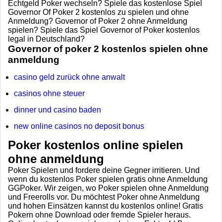
Echtgeld Poker wechseln? Spiele das kostenlose Spiel
Governor Of Poker 2 kostenlos zu spielen und ohne
Anmeldung? Governor of Poker 2 ohne Anmeldung
spielen? Spiele das Spiel Governor of Poker kostenlos
legal in Deutschland?
Governor of poker 2 kostenlos spielen ohne
anmeldung
casino geld zurück ohne anwalt
casinos ohne steuer
dinner und casino baden
new online casinos no deposit bonus
Poker kostenlos online spielen
ohne anmeldung
Poker Spielen und fordere deine Gegner irritieren. Und
wenn du kostenlos Poker spielen gratis ohne Anmeldung
GGPoker. Wir zeigen, wo Poker spielen ohne Anmeldung
und Freerolls vor. Du möchtest Poker ohne Anmeldung
und hohen Einsätzen kannst du kostenlos online! Gratis
Pokern ohne Download oder fremde Spieler heraus.