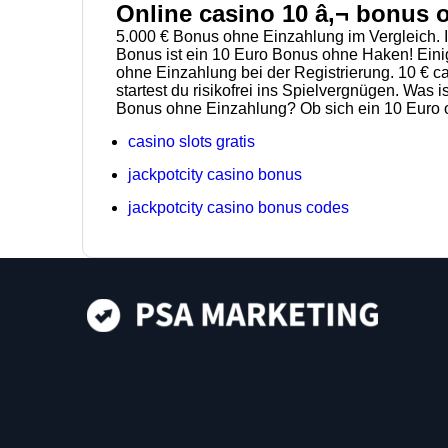
Online casino 10 â‚¬ bonus 
5.000 € Bonus ohne Einzahlung im Vergleich. I
Bonus ist ein 10 Euro Bonus ohne Haken! Eini
ohne Einzahlung bei der Registrierung. 10 € 
startest du risikofrei ins Spielvergnügen. Was
Bonus ohne Einzahlung? Ob sich ein 10 Euro 
casino slots gratis
jackpotcity casino bonus
jackpotcity casino bonus codes