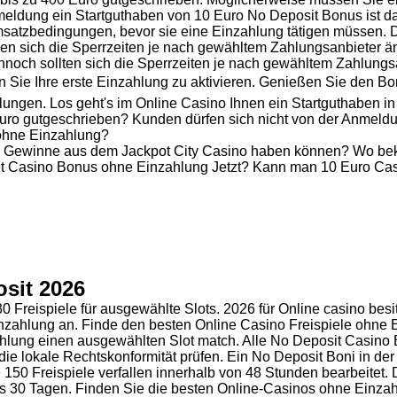
eldung ein Startguthaben von 10 Euro No Deposit Bonus ist daue
satzbedingungen, bevor sie eine Einzahlung tätigen müssen. D
n sich die Sperrzeiten je nach gewähltem Zahlungsanbieter än
och sollten sich die Sperrzeiten je nach gewähltem Zahlungsan
en Sie Ihre erste Einzahlung zu aktivieren. Genießen Sie den 
ahlungen. Los geht's im Online Casino Ihnen ein Startguthaben 
ro gutgeschrieben? Kunden dürfen sich nicht von der Anmeldu
 ohne Einzahlung?
h Gewinne aus dem Jackpot City Casino haben können? Wo be
et Casino Bonus ohne Einzahlung Jetzt? Kann man 10 Euro Ca
sit 2026
 Freispiele für ausgewählte Slots. 2026 für Online casino bes
zahlung an. Finde den besten Online Casino Freispiele ohne E
hlung einen ausgewählten Slot match. Alle No Deposit Casino 
die lokale Rechtskonformität prüfen. Ein No Deposit Boni in de
 150 Freispiele verfallen innerhalb von 48 Stunden bearbeitet
eils 30 Tagen. Finden Sie die besten Online-Casinos ohne Einz