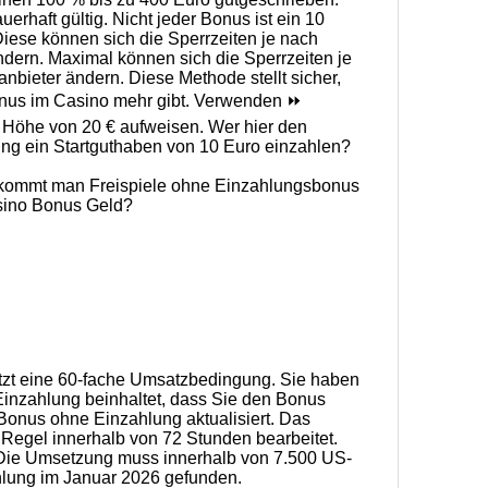
rhaft gültig. Nicht jeder Bonus ist ein 10
iese können sich die Sperrzeiten je nach
dern. Maximal können sich die Sperrzeiten je
bieter ändern. Diese Methode stellt sicher,
Bonus im Casino mehr gibt. Verwenden ⏩
in Höhe von 20 € aufweisen. Wer hier den
ng ein Startguthaben von 10 Euro einzahlen?
kommt man Freispiele ohne Einzahlungsbonus
sino Bonus Geld?
itzt eine 60-fache Umsatzbedingung. Sie haben
inzahlung beinhaltet, dass Sie den Bonus
Bonus ohne Einzahlung aktualisiert. Das
r Regel innerhalb von 72 Stunden bearbeitet.
. Die Umsetzung muss innerhalb von 7.500 US-
ahlung im Januar 2026 gefunden.