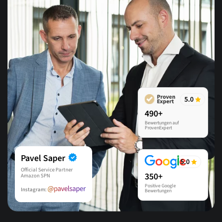
490+
Bewertungen auf
ProvenExpert
Pavel Saper
Official Service Partner
350+
Amazon SPN
Positive Google
Instagram:
Bewertungen