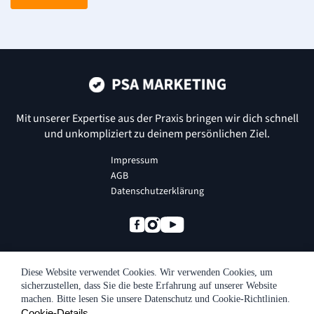
Mit unserer Expertise aus der Praxis bringen wir dich schnell
und
unkompliziert zu deinem persönlichen Ziel.
Impressum
AGB
Datenschutzerklärung
Diese Website verwendet Cookies. Wir verwenden Cookies, um
© Сopyright 2024 All Rights Reserved
sicherzustellen, dass Sie die beste Erfahrung auf unserer Website
PSA Marketing GmbH
machen. Bitte lesen Sie unsere Datenschutz und Cookie-Richtlinien.
Cookie-Details