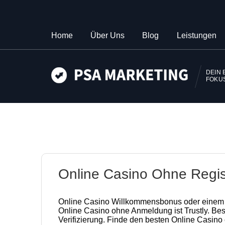
Home
Über Uns
Blog
Leistungen
DEIN
FOKUS
Online Casino Ohne Regist
Online Casino Willkommensbonus oder einem Bo
Online Casino ohne Anmeldung ist Trustly. Be
Verifizierung. Finde den besten Online Casino