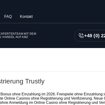
FAQ
Kontakt
 EXPERTENTEAM MIT DEM
+49 (0) 2
: HANDEL AUF AMZ
rierung Trustly
nus ohne Einzahlung im 2026. Freispiele ohne Einzahlung im O
ste Online Casinos ohne Registrierung und Verifizierung. Neue
 ohne Anmeldung im Online Casino ohne Registrierung und Veri