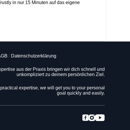
rustly in nur 15 Minuten auf das eigene
AGB
/
Datenschutzerklärung
xpertise aus der Praxis bringen wir dich schnell und
unkompliziert zu deinem persönlichen Ziel.
practical expertise, we will get you to your personal
goal quickly and easily.