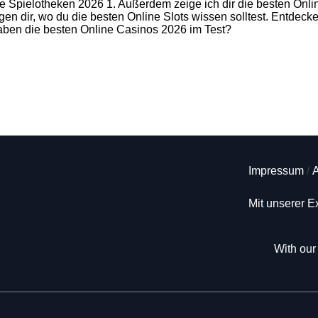
ne Spielotheken 2026 1. Außerdem zeige ich dir die besten Onli
igen dir, wo du die besten Online Slots wissen solltest. Entdec
haben die besten Online Casinos 2026 im Test?
Impressum
/
Mit unserer E
With our 