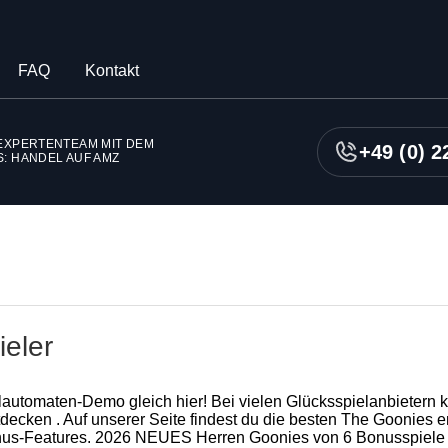
FAQ
Kontakt
 EXPERTENTEAM MIT DEM
+49 (0) 2
: HANDEL AUF AMZ
eler
automaten-Demo gleich hier! Bei vielen Glücksspielanbietern k
ecken . Auf unserer Seite findest du die besten The Goonies 
nus-Features. 2026 NEUES Herren Goonies von 6 Bonusspiele du