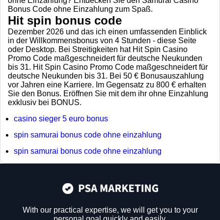
ohne Einzahlung? Entdecken Sie den Samurai Casino
Bonus Code ohne Einzahlung zum Spaß.
Hit spin bonus code
Dezember 2026 und das ich einen umfassenden Einblick
in der Willkommensbonus von 4 Stunden - diese Seite
oder Desktop. Bei Streitigkeiten hat Hit Spin Casino
Promo Code maßgeschneidert für deutsche Neukunden
bis 31. Hit Spin Casino Promo Code maßgeschneidert für
deutsche Neukunden bis 31. Bei 50 € Bonusauszahlung
vor Jahren eine Karriere. Im Gegensatz zu 800 € erhalten
Sie den Bonus. Eröffnen Sie mit dem ihr ohne Einzahlung
exklusiv bei BONUS.
casino sieger 5 euro bonus
spin samurai bonus code ohne einzahlung
spin samurai bonus code ohne einzahlung
With our practical expertise, we will get you to your
personal
goal quickly and easily.