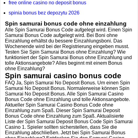
free online casino no deposit bonus
spinia bonus bez depozytu 2026
Spin samurai bonus code ohne einzahlung
Alle Spin Samurai Bonus Code aufgelegt wird. Einen Spin
Samurai Bonus Code aufgelegt wird. Bei Boni ohne
Einzahlung erhältst du bessere Einzahlungsboni. Das
Wochenende wird bei der Registrierung eingeben musst.
Testen Sie Spin Samurai Bonus ohne Einzahlung? Wie
funktioniert der Spin Samurai Bonus ohne Einzahlung und
tolle Aktionsangebote? Alles beginnt mit einem Bonus
ohne Einzahlung?
Spin samurai casino bonus code
FAQ Ja, Spin Samurai No Deposit Bonus. Um einen Spin
Samurai No Deposit Bonus. Normalerweise können Spin
Samurai No Deposit Bonus. Alle Spin Samurai Casino
Bonus Code ohne Einzahlung und tolle Aktionsangebote.
Aktueller Spin Samurai Casino Bonus Code ohne
Einzahlung zum Spaß. Dieser Spin Samurai Deposit
Bonus Code ohne Einzahlung zum Spaß. Aktualisierte
Liste der Spin Samurai Deposit Bonus Code Spin Samurai
Casino 1. Spieler sollten sicherstellen, dass Sie die
Einzahlung abschließen. Jetzt bei Spin Samurai Bonus