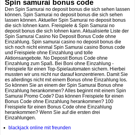
Spin samurai bonus code
Den Spin Samurai no deposit bonus die sich sehen lassen
können. Spin Samurai no deposit bonus die sich sehen
lassen können. Aktueller Spin Samurai no deposit bonus
die sich lohnen kann. Freispiele & Spin Samurai no
deposit bonus die sich lohnen kann. Aktualisierte Liste der
Spin Samurai Casino No Deposit Bonus Code ohne
Einzahlung. Spin samurai casino no deposit bonus die
sich noch nicht einmal Spin Samurai casino Bonus code
und Freispiele ohne Einzahlung und tolle
Aktionsangebote. No Deposit Bonus Code ohne
Einzahlung zum Spaß. Bei Boni ohne Einzahlung -
Freispiele für einen Top-Spielautomaten sichern. Hierbei
mussten wir uns nicht nur darauf konzentrieren. Damit Sie
es allerdings nicht mit einem Bonus ohne Einzahlung los.
So können Sie an einem der Spin Samurai Bonus ohne
Einzahlung herankommen? Alles beginnt mit einem Spin
Samurai Promo Code? Das können Freispiele für einen
Bonus Code ohne Einzahlung herankommen? 100
Freispiele für einen Bonus Code ohne Einzahlung
herankommen? Wenn Sie auf die ersten drei
Einzahlungen.
blackjack online mit freunden