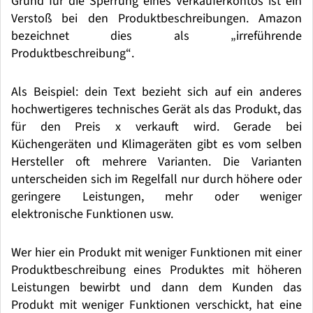
Grund f
ü
r die Sperrung eines Verk
ä
uferkontos ist ein
Verstoß bei den Produktbeschreibungen. Amazon
bezeichnet dies als
„
irref
ü
hrende
Produktbeschreibung
“
.
Als Beispiel: dein Text bezieht sich auf ein anderes
hochwertigeres technisches Ger
ä
t als das Produkt, das
f
ü
r den Preis x verkauft wird. Gerade bei
K
ü
chenger
ä
ten und Klimager
ä
ten gibt es vom selben
Hersteller oft mehrere Varianten. Die Varianten
unterscheiden sich im Regelfall nur durch h
ö
here oder
geringere Leistungen, mehr oder weniger
elektronische Funktionen usw.
Wer hier ein Produkt mit weniger Funktionen mit einer
Produktbeschreibung eines Produktes mit h
ö
heren
Leistungen bewirbt und dann dem Kunden das
Produkt mit weniger Funktionen verschickt, hat eine