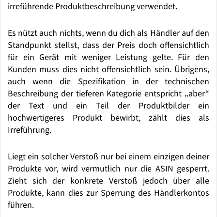
irref
ü
hrende Produktbeschreibung verwendet.
Es n
ü
tzt auch nichts, wenn du dich als H
ä
ndler auf den
Standpunkt stellst, dass der Preis doch offensichtlich
f
ü
r ein Ger
ä
t mit weniger Leistung gelte. F
ü
r den
Kunden muss dies nicht offensichtlich sein. Übrigens,
auch wenn die Spezifikation in der technischen
Beschreibung der tieferen Kategorie entspricht
„
aber“
der Text und ein Teil der Produktbilder ein
hochwertigeres Produkt bewirbt, z
ä
hlt dies als
Irref
ü
hrung.
Liegt ein solcher Verstoß nur bei einem einzigen deiner
Produkte vor, wird vermutlich nur die ASIN gesperrt.
Zieht sich der konkrete Verstoß jedoch
ü
ber alle
Produkte, kann dies zur Sperrung des H
ä
ndlerkontos
f
ühren.