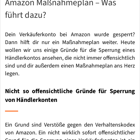
Amazon Maßnahmeplan – Was
führt dazu?
Dein Verk
ä
uferkonto bei Amazon wurde gesperrt?
Dann hilft dir nur ein Maßnahmeplan weiter. Heute
wollen wir uns einige Gr
ü
nde f
ü
r die Sperrung eines
H
ä
ndlerkontos ansehen, die nicht immer offensichtlich
sind und dir außerdem einen Maßnahmeplan ans Herz
legen.
Nicht so offensichtliche Gr
ü
nde f
ü
r Sperrung
von H
ändlerkonten
Ein Grund sind Verstöße gegen den Verhaltenskodex
von Amazon. Ein nicht wirklich sofort offensichtlicher