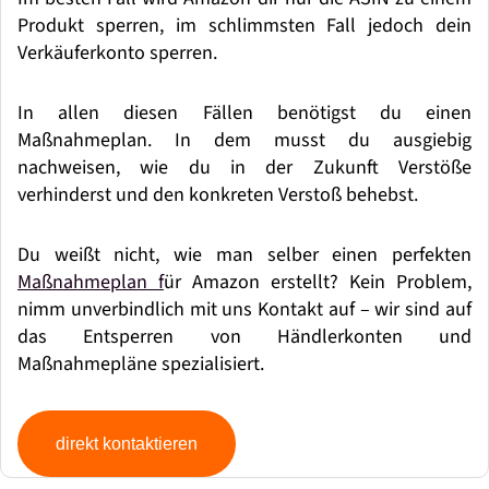
Produkt sperren, im schlimmsten Fall jedoch dein
Verk
äuferkonto sperren.
In allen diesen F
ä
llen ben
ö
tigst du einen
Maßnahmeplan. In dem musst du ausgiebig
nachweisen, wie du in der Zukunft Verstöße
verhinderst und den konkreten Verstoß behebst.
Du weißt nicht, wie man selber einen perfekten
Maßnahmeplan f
ü
r Amazon erstellt? Kein Problem,
nimm unverbindlich mit uns Kontakt auf
–
wir sind auf
das Entsperren von H
ä
ndlerkonten und
Maßnahmepl
ä
ne spezialisiert.
direkt kontaktieren