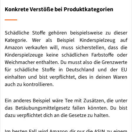
Konkrete Verstöße bei Produktkategorien
Sch
ä
dliche Stoffe geh
ö
ren beispielsweise zu dieser
Kategorie. Wer als Beispiel Kinderspielzeug auf
Amazon verkaufen will, muss sicherstellen, dass die
Kinderspielzeuge keine sch
ä
dlichen Farbstoffe oder
Weichmacher enthalten. Du musst also die Grenzwerte
f
ü
r sch
ä
dliche Stoffe in Deutschland und der EU
einhalten und bist verpflichtet, dies in deinen Waren
auch zu kontrollieren.
Ein anderes Beispiel w
ä
re Tee mit Zus
ä
tzen, die unter
das Bet
ä
ubungsmittelgesetz fallen k
ö
nnten. Du bist
dazu verpflichtet dich an die Gesetze zu halten.
Im besten Fall wird Amazon dir nur die ASIN zu einem