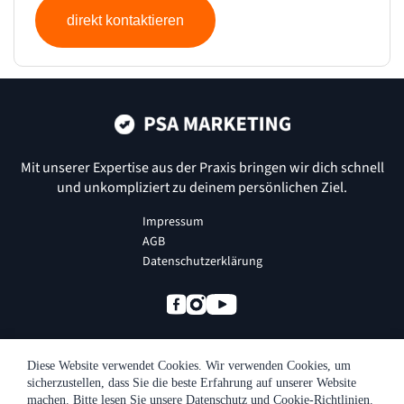
direkt kontaktieren
Mit unserer Expertise aus der Praxis bringen wir dich schnell
und
unkompliziert zu deinem persönlichen Ziel.
Impressum
AGB
Datenschutzerklärung
Diese Website verwendet Cookies. Wir verwenden Cookies, um
© Сopyright 2024 All Rights Reserved
sicherzustellen, dass Sie die beste Erfahrung auf unserer Website
PSA Marketing GmbH
machen. Bitte lesen Sie unsere Datenschutz und Cookie-Richtlinien.