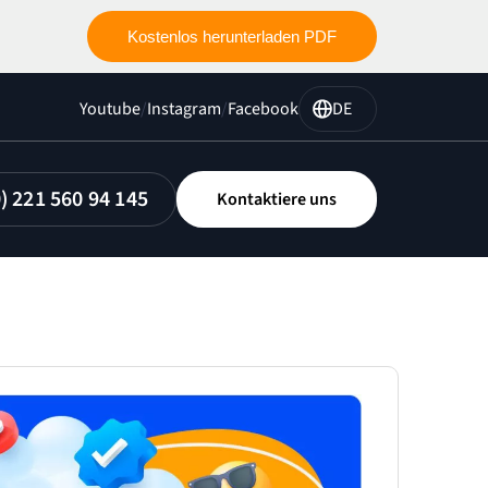
Kostenlos herunterladen PDF
Youtube
/
Instagram
/
Facebook
DE
0) 221 560 94 145
Kontaktiere uns